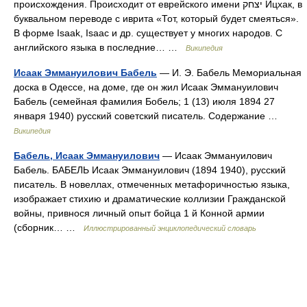
происхождения. Происходит от еврейского имени יצחק Ицхак, в
буквальном переводе с иврита «Тот, который будет смеяться».
В форме Isaak, Isaac и др. существует у многих народов. С
английского языка в последние… …
Википедия
Исаак Эммануилович Бабель
— И. Э. Бабель Мемориальная
доска в Одессе, на доме, где он жил Исаак Эммануилович
Бабель (семейная фамилия Бобель; 1 (13) июля 1894 27
января 1940) русский советский писатель. Содержание …
Википедия
Бабель, Исаак Эммануилович
— Исаак Эммануилович
Бабель. БАБЕЛЬ Исаак Эммануилович (1894 1940), русский
писатель. В новеллах, отмеченных метафоричностью языка,
изображает стихию и драматические коллизии Гражданской
войны, привнося личный опыт бойца 1 й Конной армии
(сборник… …
Иллюстрированный энциклопедический словарь