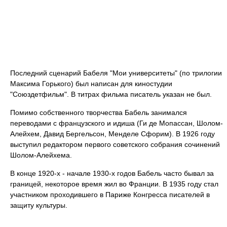
Последний сценарий Бабеля "Мои университеты" (по трилогии
Максима Горького) был написан для киностудии
"Союздетфильм". В титрах фильма писатель указан не был.
Помимо собственного творчества Бабель занимался
переводами с французского и идиша (Ги де Мопассан, Шолом-
Алейхем, Давид Бергельсон, Менделе Сфорим). В 1926 году
выступил редактором первого советского собрания сочинений
Шолом-Алейхема.
В конце 1920-х - начале 1930-х годов Бабель часто бывал за
границей, некоторое время жил во Франции. В 1935 году стал
участником проходившего в Париже Конгресса писателей в
защиту культуры.