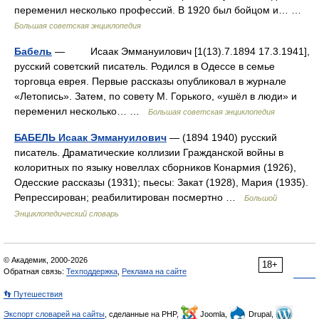
переменил несколько профессий. В 1920 был бойцом и… …
Большая советская энциклопедия
Бабель
— Исаак Эммануилович [1(13).7.1894 17.3.1941],
русский советский писатель. Родился в Одессе в семье
торговца еврея. Первые рассказы опубликовал в журнале
«Летопись». Затем, по совету М. Горького, «ушёл в люди» и
переменил несколько… …
Большая советская энциклопедия
БАБЕЛЬ Исаак Эммануилович
— (1894 1940) русский
писатель. Драматические коллизии Гражданской войны в
колоритных по языку новеллах сборников Конармия (1926),
Одесские рассказы (1931); пьесы: Закат (1928), Мария (1935).
Репрессирован; реабилитирован посмертно …
Большой
Энциклопедический словарь
© Академик, 2000-2026
18+
Обратная связь:
Техподдержка
,
Реклама на сайте
👣 Путешествия
Экспорт словарей на сайты
, сделанные на PHP,
Joomla,
Drupal,