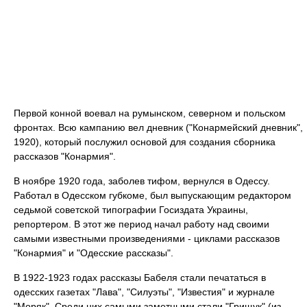
Первой конной воевал на румынском, северном и польском
фронтах. Всю кампанию вел дневник ("Конармейский дневник",
1920), который послужил основой для создания сборника
рассказов "Конармия".
В ноябре 1920 года, заболев тифом, вернулся в Одессу.
Работал в Одесском губкоме, был выпускающим редактором
седьмой советской типографии Госиздата Украины,
репортером. В этот же период начал работу над своими
самыми известными произведениями - циклами рассказов
"Конармия" и "Одесские рассказы".
В 1922-1923 годах рассказы Бабеля стали печататься в
одесских газетах "Лава", "Силуэты", "Известия" и журнале
"Моряк". Среди них самыми заметными стали "Грищук" (из